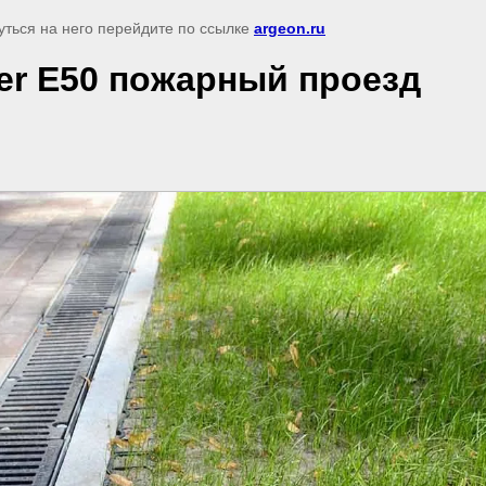
уться на него перейдите по ссылке
argeon.ru
ter E50 пожарный проезд