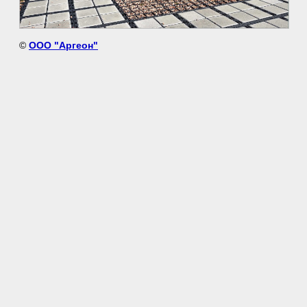
©
ООО "Аргеон"