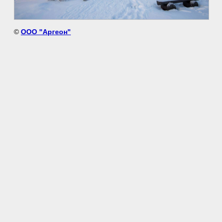
©
ООО "Аргеон"